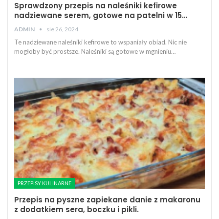
Sprawdzony przepis na naleśniki kefirowe
nadziewane serem, gotowe na patelni w 15…
sie 26, 2024
ADMIN
Te nadziewane naleśniki kefirowe to wspaniały obiad. Nic nie
mogłoby być prostsze. Naleśniki są gotowe w mgnieniu…
PRZEPISY KULINARNE
Przepis na pyszne zapiekane danie z makaronu
z dodatkiem sera, boczku i pikli.