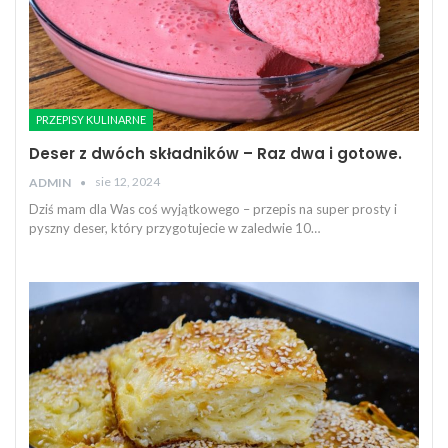
PRZEPISY KULINARNE
Deser z dwóch składników – Raz dwa i gotowe.
sie 12, 2024
ADMIN
Dziś mam dla Was coś wyjątkowego – przepis na super prosty i
pyszny deser, który przygotujecie w zaledwie 10…