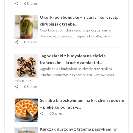
0 Shares
Ogórki po zbójnicku – z curry i gorczycą,
chrupią jak trzeba...
Ogórki po zbójnicku z cebulą, gorczycą i curry.
Kwaskowata zalewa, chrupiące kawałki, 8 minut
0 Shares
Jagodzianki z budyniem na cieście
francuskim – kruche zamiast d...
Jagodzianki z budyniem na cieście francuskim -
kruche, kremowe, z cynamonem. Gotowe w 35
minut, bez
0 Shares
Sernik z brzoskwiniami na kruchym spodzie
– piekę go od lat i w...
0 Shares
Kurczak duszony z trzema paprykami w